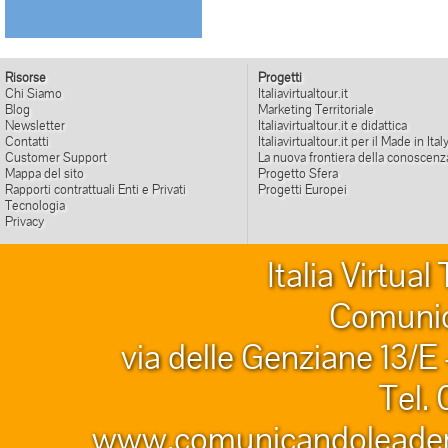
Risorse
Progetti
Chi Siamo
Italiavirtualtour.it
Blog
Marketing Territoriale
Newsletter
Italiavirtualtour.it e didattica
Contatti
Italiavirtualtour.it per il Made in Ital
Customer Support
La nuova frontiera della conoscenz
Mappa del sito
Progetto Sfera
Rapporti contrattuali Enti e Privati
Progetti Europei
Tecnologia
Privacy
Italia Virtua
Comunic
via delle Genziane 13/E
Tel.
www.comunicandoleader.