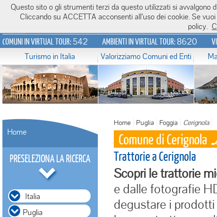
Questo sito o gli strumenti terzi da questo utilizzati si avvalgono di
Italiavirtualtour.it
Cliccando su ACCETTA acconsenti all’uso dei cookie. Se vuoi sa
policy.
C
542
8620
COMUNI IN VIRTUAL TOUR:
AMBIENTI IN VIRTUAL TOUR:
V
Turismo in Italia
Valorizziamo Comuni ed Enti
Ma
Home
Puglia
Foggia
Cerignola
Home
Comune di Cerignola
L
Trattorie a Cerignola
PRESELEZIONA LA RICERCA
Scopri le trattorie mig
e dalle fotografie HD
Italia
degustare i prodotti l