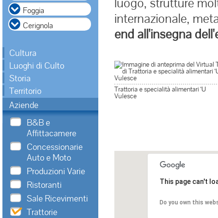
luogo, strutture mol
internazionale, meta
end all'insegna del
Cultura
Luoghi di Culto
Storia
Trattoria e specialità alimentari ‘U
Territorio
Vulesce
Aziende
B&B e
Affittacamere
Concessionarie
Auto e Moto
Produzioni Varie
This page can't l
Ristoranti
Sale Ricevimenti
Do you own this web
Trattorie