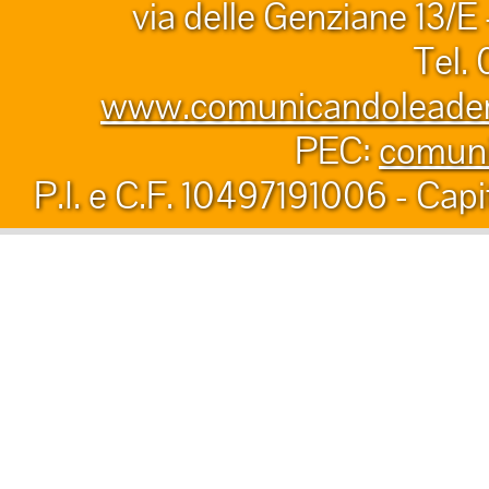
via delle Genziane 13/E
Tel.
www.comunicandoleader.
PEC:
comuni
P.I. e C.F. 10497191006 - Capi